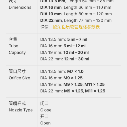
尺寸
DIA 13.5 mm
, Length 60 mm – 85 mm
Dimensions
DIA 16 mm
, Length 66 mm – 110 mm
DIA 19 mm
, Length 80 mm – 120 mm
DIA 22 mm
, Length 77 mm – 120 mm
详情：
欣荣铝质软管规格参数表
容量
DIA 13.5 mm:
5 ml – 7 ml
Tube
DIA 16 mm:
5 ml – 12 ml
Capacity
DIA 19 mm:
10 ml – 20 ml
DIA 22 mm:
12 ml – 30 ml
管口尺寸
DIA 13.5 mm:
M7 x 1.0
Orifice Size
DIA 16 mm:
M9 x 1.25
DIA 19 mm:
M9 x 1.25, M11 x 1.25
DIA 22 mm:
M9 x 1.25, M11 x 1.25
管嘴样式
闭口
Nozzle Type
Close
开口
Open