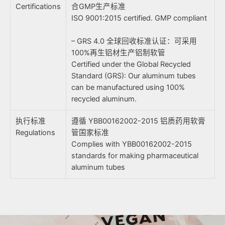
Certifications
合GMP生产标准
ISO 9001:2015 certified. GMP compliant
– GRS 4.0 全球回收标准认证：可采用
100%再生铝材生产铝制软管
Certified under the Global Recycled
Standard (GRS): Our aluminum tubes
can be manufactured using 100%
recycled aluminum.
执行标准
遵循 YBB00162002-2015 铝质药用软膏
Regulations
管国家标准
Complies with YBB00162002-2015
standards for making pharmaceutical
aluminum tubes