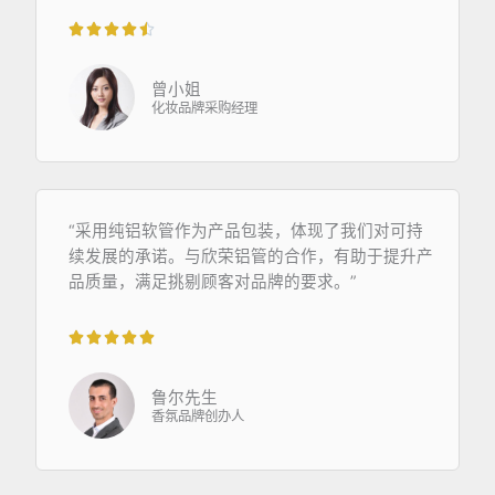





4
.
曾小姐
5
化妆品牌采购经理
/
5
“采用纯铝软管作为产品包装，体现了我们对可持
续发展的承诺。与欣荣铝管的合作，有助于提升产
品质量，满足挑剔顾客对品牌的要求。”





5
/
鲁尔先生
5
香氛品牌创办人