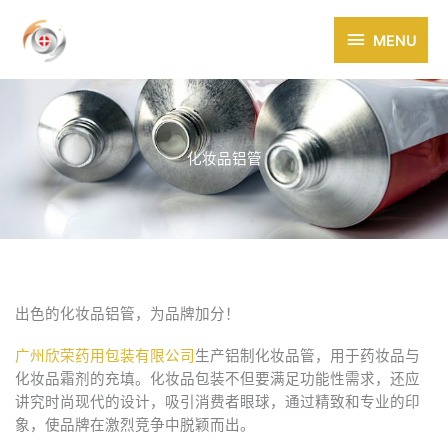
跳
MENU
至
MENU
内
容
化妆品铝管
出色的化妆品铝管，为品牌加分！
广州欣荣药用包装有限公司
生产铝制化妆品管，用于药妆品与
化妆品霜剂的充填。化妆品包装不但要满足功能性需求，还应
讲究时尚现代的设计，吸引消费者眼球，通过精致和专业的印
象，使品牌在激烈竞争中脱颖而出。