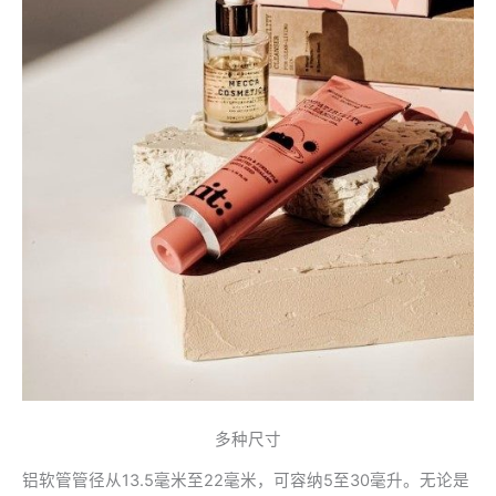
多种尺寸
铝软管管径从13.5毫米至22毫米，可容纳5至30毫升。无论是