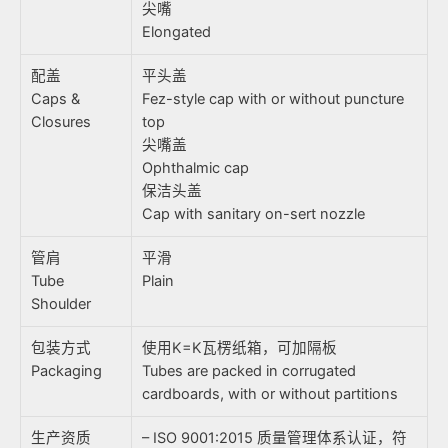
尖嘴
Elongated
配盖
平头盖
Caps &
Fez-style cap with or without puncture
Closures
top
尖嘴盖
Ophthalmic cap
保洁头盖
Cap with sanitary on-sert nozzle
管肩
平滑
Tube
Plain
Shoulder
包装方式
使用K=K瓦楞纸箱，可加隔板
Packaging
Tubes are packed in corrugated
cardboards, with or without partitions
生产资质
– ISO 9001:2015 质量管理体系认证，符