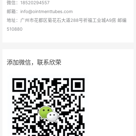
微信：18520294557
邮箱：info@ointmenttubes.com
地址：广州市花都区菊花石大道288号祈福工业城A9房 邮编
510880
添加微信，联系欣荣