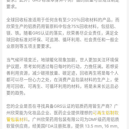
要求。此外，GRS 标准本身并不对产品的质量与合规性制定
要求。
全球回收标准适用于任何含有至少20％回收材料的产品，而
欣荣生产的铝质药用管原料中包含75%回收材料，包括铝、
镁、铁。随着GRS认证的落实，欣荣善尽企业责任，满足全
球回收标准对环保、可追溯、循环利用、社会责任和一般企
业原则等五项主要要求。
当气候环境变迁，地球暖化现象加剧，世人更加关注环境保
护议题，思考如何透过每日每时的行动，力挽狂澜。若想妥
善利用资源，减少碳排放量、碳足迹，回收再生将是每个人
都可以尽一份心力之处，在消费产品包装材料的生产上，使
用可回收、可再生、可循环利用的材料，将是未来长远且必
要的趋势。
您的企业是否在寻找具备GRS认证的铝质药用管生产商？广
州欣荣能为化妆品企业、医药企业提供理想的
可再生铝制软
管包装材料
。广州欣荣药用包装有限公司为DMF级药用铝质
软管供应商，经美国FDA注册批准，提供 13.5 mm, 16 mm,